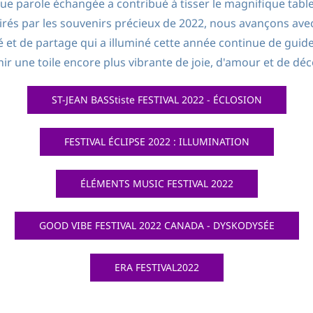
ue parole échangée a contribué à tisser le magnifique tabl
pirés par les souvenirs précieux de 2022, nous avançons ave
 et de partage qui a illuminé cette année continue de guid
nir une toile encore plus vibrante de joie, d'amour et de dé
ST-JEAN BASStiste FESTIVAL 2022 - ÉCLOSION
FESTIVAL ÉCLIPSE 2022 : ILLUMINATION
ÉLÉMENTS MUSIC FESTIVAL 2022
GOOD VIBE FESTIVAL 2022 CANADA - DYSKODYSÉE
ERA FESTIVAL2022